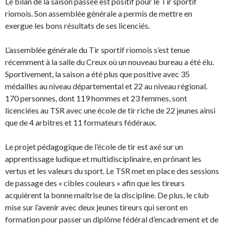
r
n
Le bilan de la saison passée est positif pour le Tir sportif
e
e
riomois. Son assemblée générale a permis de mettre en
d
n
a
o
exergue les bons résultats de ses licenciés.
n
u
s
v
u
e
n
l
L’assemblée générale du Tir sportif riomois s’est tenue
e
l
n
e
récemment à la salle du Creux où un nouveau bureau a été élu.
o
f
u
e
Sportivement, la saison a été plus que positive avec 35
v
n
médailles au niveau départemental et 22 au niveau régional.
e
ê
l
t
170 personnes, dont 119 hommes et 23 femmes, sont
l
r
e
e
licenciées au TSR avec une école de tir riche de 22 jeunes ainsi
f
)
e
que de 4 arbitres et 11 formateurs fédéraux.
n
ê
t
r
Le projet pédagogique de l’école de tir est axé sur un
e
)
apprentissage ludique et multidisciplinaire, en prônant les
vertus et les valeurs du sport. Le TSR met en place des sessions
de passage des « cibles couleurs » afin que les tireurs
acquièrent la bonne maîtrise de la discipline. De plus, le club
mise sur l’avenir avec deux jeunes tireurs qui seront en
formation pour passer un diplôme fédéral d’encadrement et de