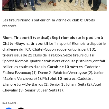
e
l
n
e
o
f
u
e
v
n
e
ê
Les tireurs riomois ont enrichi la vitrine du club © Droits
l
t
l
r
réservés
e
e
f
)
e
n
Riom. Tir sportif (vertical) : Sept riomois sur le podium à
ê
t
Châtel-Guyon..
tir sportif
Le Tir sportif Riomois, a disputé le
r
e
challenge du TCC Châtel-Guyon auquel ont pris part 131
)
tireurs issus de 21 clubs de la région. Seize tireurs du Tir
Sportif Riomois, quatre carabiniers et douze pistoliers, ont fait
briller les couleurs du club.
Carabine 10 mètres.
Cadette :
Fatima Ezzaouaq (1). Dame 2 : Béatrice Vercruysse (2). Junior :
Maxime Vercruysse (1).
Pistolet 10 mètres.
Cadette :
Elianore Jury-De-Barros (1). Senior 1 : Johann Seita (2), Axel
Chevalier (3). Senior 3 : Jean Seita (1).
PARTAGER :