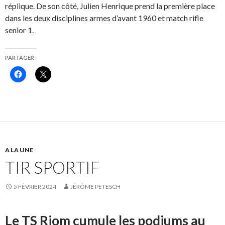
réplique. De son côté, Julien Henrique prend la première place
dans les deux disciplines armes d’avant 1960 et match rifle
senior 1.
PARTAGER :
C
C
l
l
i
i
q
q
u
u
e
e
z
r
p
p
o
o
u
u
r
r
p
p
A LA UNE
a
a
r
r
TIR SPORTIF
t
t
a
a
g
g
e
e
5 FÉVRIER 2024
JÉRÔME PETESCH
r
r
s
s
u
u
r
r
F
X
Le TS Riom cumule les podiums au
a
(