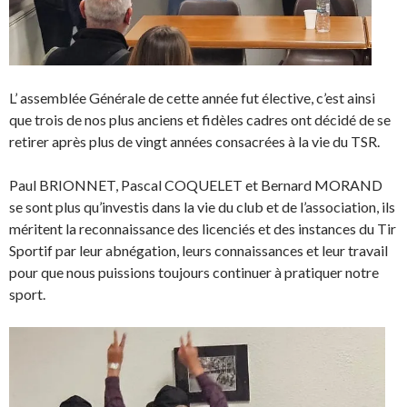
o
f
u
e
v
n
e
ê
l
t
l
r
e
e
f
)
L’ assemblée Générale de cette année fut élective, c’est ainsi
e
n
que trois de nos plus anciens et fidèles cadres ont décidé de se
ê
t
retirer après plus de vingt années consacrées à la vie du TSR.
r
e
)
Paul BRIONNET, Pascal COQUELET et Bernard MORAND
se sont plus qu’investis dans la vie du club et de l’association, ils
méritent la reconnaissance des licenciés et des instances du Tir
Sportif par leur abnégation, leurs connaissances et leur travail
pour que nous puissions toujours continuer à pratiquer notre
sport.