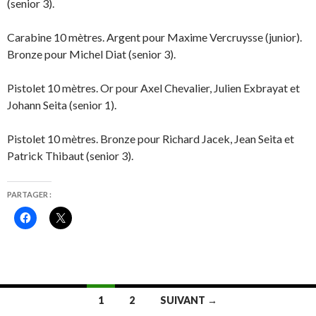
(senior 3).
t
r
e
Carabine 10 mètres. Argent pour Maxime Vercruysse (junior).
)
Bronze pour Michel Diat (senior 3).
Pistolet 10 mètres. Or pour Axel Chevalier, Julien Exbrayat et
Johann Seita (senior 1).
Pistolet 10 mètres. Bronze pour Richard Jacek, Jean Seita et
Patrick Thibaut (senior 3).
PARTAGER :
C
C
l
l
i
i
q
q
u
u
e
e
z
r
p
p
o
o
Navigation
u
u
1
2
SUIVANT →
r
r