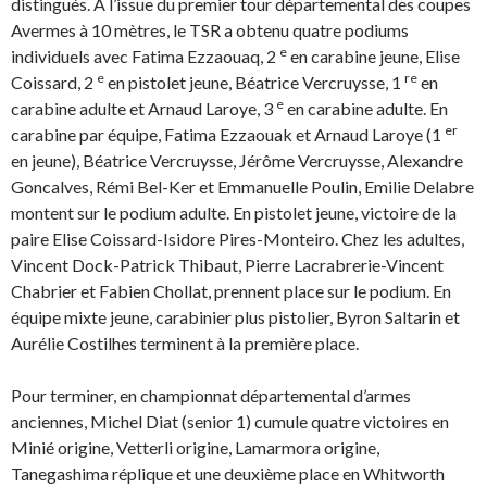
distingués. À l’issue du premier tour départemental des coupes
Avermes à 10 mètres, le TSR a obtenu quatre podiums
e
individuels avec Fatima Ezzaouaq, 2
en carabine jeune, Elise
e
re
Coissard, 2
en pistolet jeune, Béatrice Vercruysse, 1
en
e
carabine adulte et Arnaud Laroye, 3
en carabine adulte. En
er
carabine par équipe, Fatima Ezzaouak et Arnaud Laroye (1
en jeune), Béatrice Vercruysse, Jérôme Vercruysse, Alexandre
Goncalves, Rémi Bel-Ker et Emmanuelle Poulin, Emilie Delabre
montent sur le podium adulte. En pistolet jeune, victoire de la
paire Elise Coissard-Isidore Pires-Monteiro. Chez les adultes,
Vincent Dock-Patrick Thibaut, Pierre Lacrabrerie-Vincent
Chabrier et Fabien Chollat, prennent place sur le podium. En
équipe mixte jeune, carabinier plus pistolier, Byron Saltarin et
Aurélie Costilhes terminent à la première place.
Pour terminer, en championnat départemental d’armes
anciennes, Michel Diat (senior 1) cumule quatre victoires en
Minié origine, Vetterli origine, Lamarmora origine,
Tanegashima réplique et une deuxième place en Whitworth