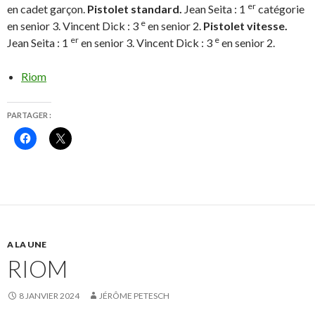
er
en cadet garçon.
)
Pistolet standard.
Jean Seita : 1
catégorie
e
en senior 3. Vincent Dick : 3
en senior 2.
Pistolet vitesse.
er
e
Jean Seita : 1
en senior 3. Vincent Dick : 3
en senior 2.
Riom
PARTAGER :
C
C
l
l
i
i
q
q
u
u
e
e
z
r
p
p
o
o
u
u
r
r
p
p
A LA UNE
a
a
r
r
RIOM
t
t
a
a
g
g
e
e
8 JANVIER 2024
JÉRÔME PETESCH
r
r
s
s