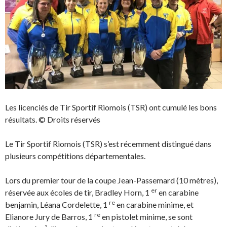
s
v
u
e
n
l
e
l
n
e
o
f
u
e
v
n
e
ê
l
t
l
r
e
e
f
)
e
n
ê
t
Les licenciés de Tir Sportif Riomois (TSR) ont cumulé les bons
r
e
résultats. © Droits réservés
)
Le Tir Sportif Riomois (TSR) s’est récemment distingué dans
plusieurs compétitions départementales.
Lors du premier tour de la coupe Jean-Passemard (10 mètres),
er
réservée aux écoles de tir, Bradley Horn, 1
en carabine
re
benjamin, Léana Cordelette, 1
en carabine minime, et
re
Elianore Jury de Barros, 1
en pistolet minime, se sont