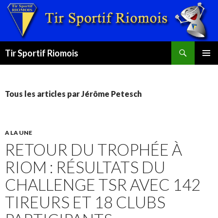
Recherche
Tir Sportif Riomois
ALLER
MENU
AU
PRINCI
CONTENU
Tous les articles par Jérôme Petesch
A LA UNE
RETOUR DU TROPHÉE À
RIOM : RÉSULTATS DU
CHALLENGE TSR AVEC 142
TIREURS ET 18 CLUBS