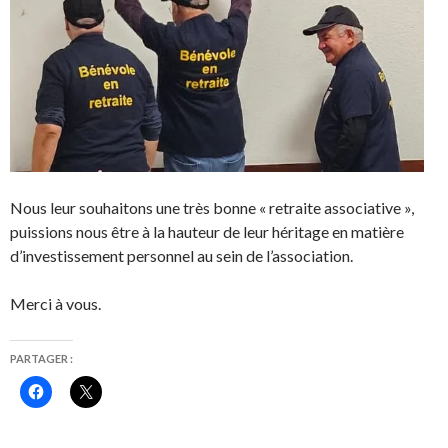
Nous leur souhaitons une très bonne « retraite associative »,
puissions nous être à la hauteur de leur héritage en matière
d’investissement personnel au sein de l’association.
Merci à vous.
PARTAGER :
C
C
l
l
i
i
q
q
u
u