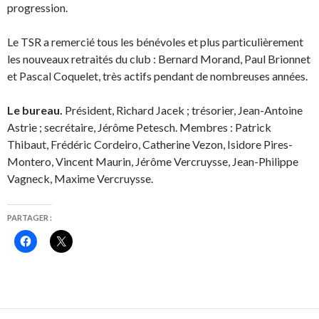
progression.
Le TSR a remercié tous les bénévoles et plus particulièrement
les nouveaux retraités du club : Bernard Morand, Paul Brionnet
et Pascal Coquelet, très actifs pendant de nombreuses années.
Le bureau.
Président, Richard Jacek ; trésorier, Jean-Antoine
Astrie ; secrétaire, Jérôme Petesch. Membres : Patrick
Thibaut, Frédéric Cordeiro, Catherine Vezon, Isidore Pires-
Montero, Vincent Maurin, Jérôme Vercruysse, Jean-Philippe
Vagneck, Maxime Vercruysse.
PARTAGER :
C
C
l
l
i
i
q
q
u
u
e
e
z
r
p
p
o
o