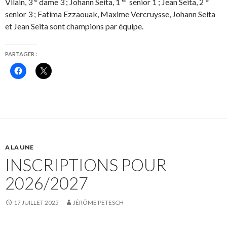
Vilain, 3
dame 3 ; Johann Seita, 1
senior 1 ; Jean Seita, 2
senior 3 ; Fatima Ezzaouak, Maxime Vercruysse, Johann Seita
et Jean Seita sont champions par équipe.
PARTAGER :
C
C
l
l
i
i
q
q
u
u
e
e
z
r
p
p
o
o
u
u
r
r
p
p
A LA UNE
a
a
r
r
INSCRIPTIONS POUR
t
t
a
a
g
g
2026/2027
e
e
r
r
s
s
u
u
17 JUILLET 2025
JÉRÔME PETESCH
r
r
F
X
a
(