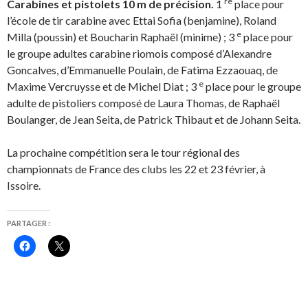
re
Carabines et pistolets 10 m de précision.
1
place pour
l’école de tir carabine avec Ettai Sofia (benjamine), Roland
e
Milla (poussin) et Boucharin Raphaël (minime) ; 3
place pour
le groupe adultes carabine riomois composé d’Alexandre
Goncalves, d’Emmanuelle Poulain, de Fatima Ezzaouaq, de
e
Maxime Vercruysse et de Michel Diat ; 3
place pour le groupe
adulte de pistoliers composé de Laura Thomas, de Raphaël
Boulanger, de Jean Seita, de Patrick Thibaut et de Johann Seita.
La prochaine compétition sera le tour régional des
championnats de France des clubs les 22 et 23 février, à
Issoire.
PARTAGER :
C
C
l
l
i
i
q
q
u
u
e
e
z
r
p
p