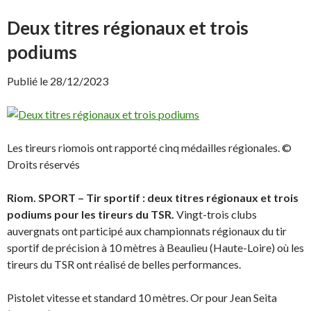
u
u
r
r
F
X
Deux titres régionaux et trois
a
(
c
o
podiums
e
u
b
v
o
r
o
e
Publié le 28/12/2023
k
d
(
a
o
n
u
s
v
u
r
n
e
e
Les tireurs riomois ont rapporté cinq médailles régionales. ©
d
n
a
o
Droits réservés
n
u
s
v
u
e
n
l
Riom. SPORT – Tir sportif : deux titres régionaux et trois
e
l
n
e
podiums pour les tireurs du TSR.
Vingt-trois clubs
o
f
u
e
auvergnats ont participé aux championnats régionaux du tir
v
n
sportif de précision à 10 mètres à Beaulieu (Haute-Loire) où les
e
ê
l
t
tireurs du TSR ont réalisé de belles performances.
l
r
e
e
f
)
e
Pistolet vitesse et standard 10 mètres. Or pour Jean Seita
n
ê