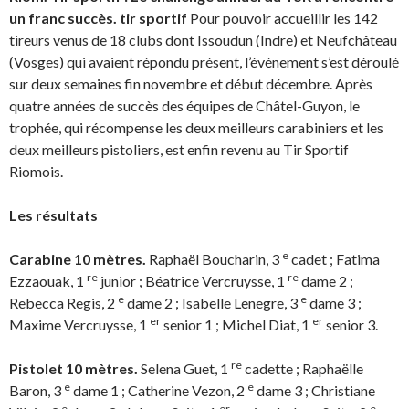
un franc succès. tir sportif
Pour pouvoir accueillir les 142
tireurs venus de 18 clubs dont Issoudun (Indre) et Neufchâteau
(Vosges) qui avaient répondu présent, l’événement s’est déroulé
sur deux semaines fin novembre et début décembre. Après
quatre années de succès des équipes de Châtel-Guyon, le
trophée, qui récompense les deux meilleurs carabiniers et les
deux meilleurs pistoliers, est enfin revenu au Tir Sportif
Riomois.
Les résultats
e
Carabine 10 mètres.
Raphaël Boucharin, 3
cadet ; Fatima
re
re
Ezzaouak, 1
junior ; Béatrice Vercruysse, 1
dame 2 ;
e
e
Rebecca Regis, 2
dame 2 ; Isabelle Lenegre, 3
dame 3 ;
er
er
Maxime Vercruysse, 1
senior 1 ; Michel Diat, 1
senior 3.
re
Pistolet 10 mètres.
Selena Guet, 1
cadette ; Raphaëlle
e
e
Baron, 3
dame 1 ; Catherine Vezon, 2
dame 3 ; Christiane
e
er
e