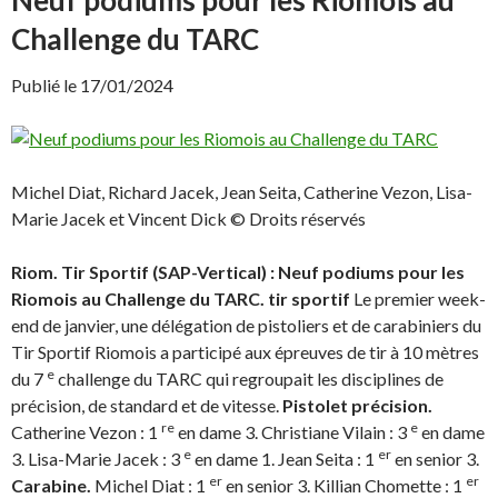
a
(
c
o
Challenge du TARC
e
u
b
v
o
r
o
e
Publié le 17/01/2024
k
d
(
a
o
n
u
s
v
u
r
n
e
e
Michel Diat, Richard Jacek, Jean Seita, Catherine Vezon, Lisa-
d
n
a
o
Marie Jacek et Vincent Dick © Droits réservés
n
u
s
v
u
e
n
l
Riom. Tir Sportif (SAP-Vertical) : Neuf podiums pour les
e
l
n
e
Riomois au Challenge du TARC.
tir sportif
Le premier week-
o
f
u
e
end de janvier, une délégation de pistoliers et de carabiniers du
v
n
Tir Sportif Riomois a participé aux épreuves de tir à 10 mètres
e
ê
l
t
e
du 7
challenge du TARC qui regroupait les disciplines de
l
r
e
e
précision, de standard et de vitesse.
Pistolet précision.
f
)
e
re
e
Catherine Vezon : 1
en dame 3. Christiane Vilain : 3
en dame
n
ê
e
er
3. Lisa-Marie Jacek : 3
en dame 1. Jean Seita : 1
en senior 3.
t
er
er
r
Carabine.
Michel Diat : 1
en senior 3. Killian Chomette : 1
e