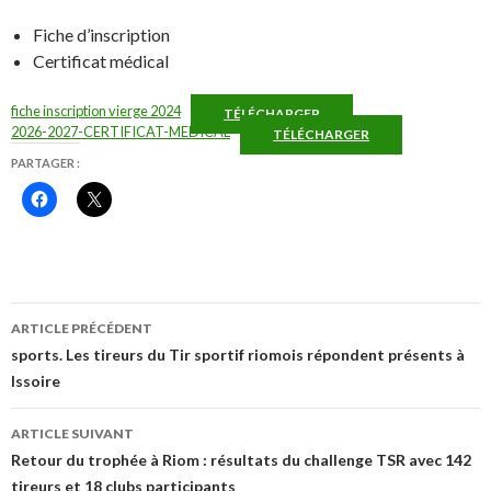
Fiche d’inscription
Certificat médical
fiche inscription vierge 2024
TÉLÉCHARGER
2026-2027-CERTIFICAT-MEDICAL
TÉLÉCHARGER
PARTAGER :
C
C
l
l
i
i
q
q
u
u
e
e
z
r
p
p
o
o
Navigation
u
u
ARTICLE PRÉCÉDENT
r
r
des
p
p
sports. Les tireurs du Tir sportif riomois répondent présents à
a
a
Issoire
r
r
articles
t
t
a
a
g
g
ARTICLE SUIVANT
e
e
r
r
Retour du trophée à Riom : résultats du challenge TSR avec 142
s
s
u
u
tireurs et 18 clubs participants