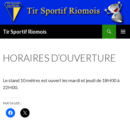
Recherche
Tir Sportif Riomois
ALLER
MENU
AU
PRINCI
CONTENU
HORAIRES D’OUVERTURE
Le stand 10 mètres est ouvert les mardi et jeudi de 18H00 à
22H00.
PARTAGER :
C
C
l
l
i
i
q
q
u
u