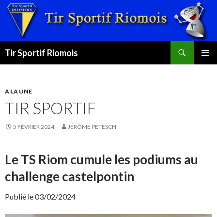
Recherche
Tir Sportif Riomois
ALLER
MENU
AU
PRINCI
CONTENU
A LA UNE
TIR SPORTIF
5 FÉVRIER 2024
JÉRÔME PETESCH
Le TS Riom cumule les podiums au
challenge castelpontin
Publié le 03/02/2024