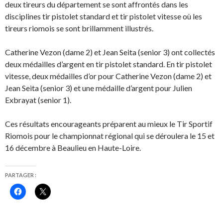
deux tireurs du département se sont affrontés dans les
disciplines tir pistolet standard et tir pistolet vitesse où les
tireurs riomois se sont brillamment illustrés.
Catherine Vezon (dame 2) et Jean Seita (senior 3) ont collectés
deux médailles d’argent en tir pistolet standard. En tir pistolet
vitesse, deux médailles d’or pour Catherine Vezon (dame 2) et
Jean Seita (senior 3) et une médaille d’argent pour Julien
Exbrayat (senior 1).
Ces résultats encourageants préparent au mieux le Tir Sportif
Riomois pour le championnat régional qui se déroulera le 15 et
16 décembre à Beaulieu en Haute-Loire.
PARTAGER :
C
C
l
l
i
i
q
q
u
u
e
e