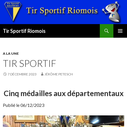
Recherche
Tir Sportif Riomois
ALLER
MENU
AU
PRINCI
CONTENU
A LA UNE
TIR SPORTIF
7 DÉCEMBRE 2023
JÉRÔME PETESCH
Cinq médailles aux départementaux
Publié le 06/12/2023