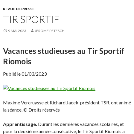
r
r
p
p
REVUE DE PRESSE
a
a
r
r
TIR SPORTIF
t
t
a
a
g
g
e
e
9 MAI 2023
JÉRÔME PETESCH
r
r
s
s
u
u
r
r
F
X
Vacances studieuses au Tir Sportif
a
(
c
o
Riomois
e
u
b
v
o
r
o
e
Publié le 01/03/2023
k
d
(
a
o
n
u
s
v
u
r
n
e
e
Maxime Vercruysse et Richard Jacek, président TSR, ont animé
d
n
a
o
la séance. © Droits réservés
n
u
s
v
u
e
n
l
Apprentissage.
Durant les dernières vacances scolaires, et
e
l
n
e
pour la deuxième année consécutive, le Tir Sportif Riomois a