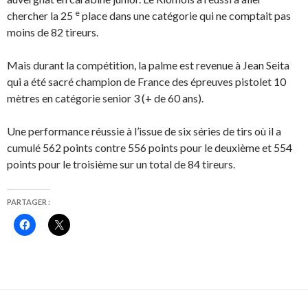
e
chercher la 25
place dans une catégorie qui ne comptait pas
moins de 82 tireurs.
Mais durant la compétition, la palme est revenue à Jean Seita
qui a été sacré champion de France des épreuves pistolet 10
mètres en catégorie senior 3 (+ de 60 ans).
Une performance réussie à l’issue de six séries de tirs où il a
cumulé 562 points contre 556 points pour le deuxième et 554
points pour le troisième sur un total de 84 tireurs.
PARTAGER :
C
C
l
l
i
i
q
q
u
u
e
e
z
r
p
p
o
o
u
u