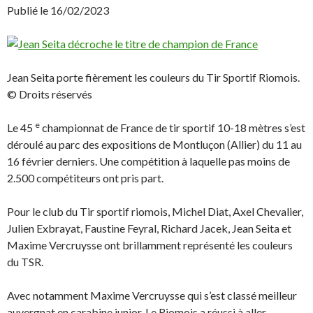
o
n
Publié le 16/02/2023
u
s
v
u
r
n
e
e
d
n
a
o
n
u
Jean Seita porte fièrement les couleurs du Tir Sportif Riomois.
s
v
u
e
© Droits réservés
n
l
e
l
n
e
e
o
f
Le 45
championnat de France de tir sportif 10-18 mètres s’est
u
e
déroulé au parc des expositions de Montluçon (Allier) du 11 au
v
n
e
ê
16 février derniers. Une compétition à laquelle pas moins de
l
t
l
r
2.500 compétiteurs ont pris part.
e
e
f
)
e
n
Pour le club du Tir sportif riomois, Michel Diat, Axel Chevalier,
ê
t
Julien Exbrayat, Faustine Feyral, Richard Jacek, Jean Seita et
r
e
Maxime Vercruysse ont brillamment représenté les couleurs
)
du TSR.
Avec notamment Maxime Vercruysse qui s’est classé meilleur
auvergnat en carabine junior. Le Riomois a réussi à aller