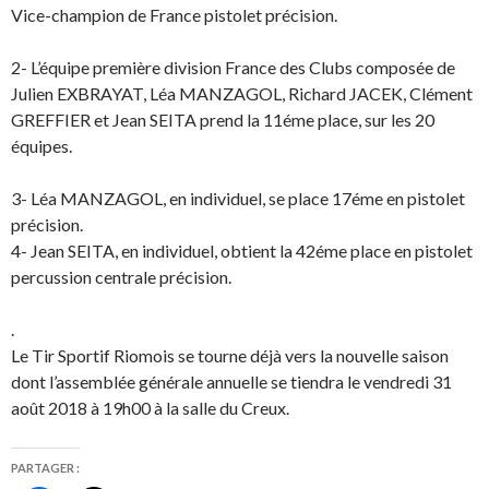
f
)
Vice-champion de France pistolet précision.
e
n
ê
t
2- L’équipe première division France des Clubs composée de
r
e
Julien EXBRAYAT, Léa MANZAGOL, Richard JACEK, Clément
)
GREFFIER et Jean SEITA prend la 11éme place, sur les 20
équipes.
3- Léa MANZAGOL, en individuel, se place 17éme en pistolet
précision.
4- Jean SEITA, en individuel, obtient la 42éme place en pistolet
percussion centrale précision.
.
Le Tir Sportif Riomois se tourne déjà vers la nouvelle saison
dont l’assemblée générale annuelle se tiendra le vendredi 31
août 2018 à 19h00 à la salle du Creux.
PARTAGER :