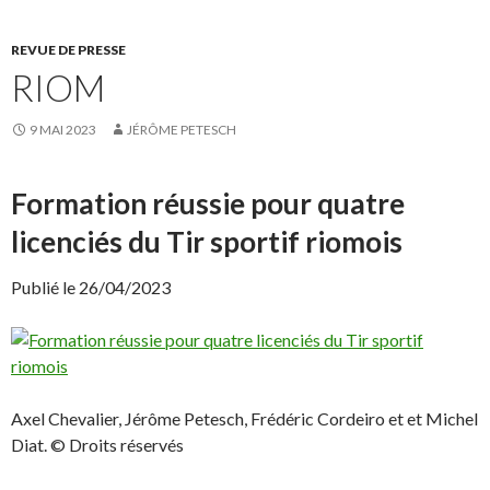
u
u
r
r
p
p
REVUE DE PRESSE
a
a
r
r
RIOM
t
t
a
a
g
g
e
e
9 MAI 2023
JÉRÔME PETESCH
r
r
s
s
u
u
r
r
F
X
Formation réussie pour quatre
a
(
c
o
licenciés du Tir sportif riomois
e
u
b
v
o
r
o
e
Publié le 26/04/2023
k
d
(
a
o
n
u
s
v
u
r
n
e
e
d
n
a
o
Axel Chevalier, Jérôme Petesch, Frédéric Cordeiro et et Michel
n
u
s
v
Diat. © Droits réservés
u
e
n
l
e
l