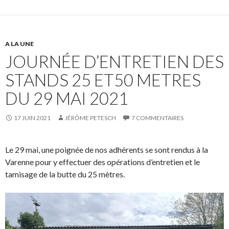
z
r
p
p
o
o
u
u
r
r
p
p
A LA UNE
a
a
r
r
JOURNÉE D’ENTRETIEN DES
t
t
a
a
g
g
STANDS 25 ET50 METRES
e
e
r
r
s
s
DU 29 MAI 2021
u
u
r
r
F
X
a
(
17 JUIN 2021
JÉRÔME PETESCH
7 COMMENTAIRES
c
o
e
u
b
v
o
r
Le 29 mai, une poignée de nos adhérents se sont rendus à la
o
e
k
d
Varenne pour y effectuer des opérations d’entretien et le
(
a
o
n
tamisage de la butte du 25 mètres.
u
s
v
u
r
n
e
e
d
n
a
o
n
u
s
v