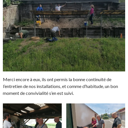
u
e
n
l
e
l
n
e
o
f
u
e
v
n
e
ê
l
t
l
r
e
e
f
)
e
n
ê
t
r
e
)
Merci encore à eux, ils ont permis la bonne continuité de
l’entretien de nos installations, et comme d’habitude, un bon
moment de convivialité s’en est suivi.