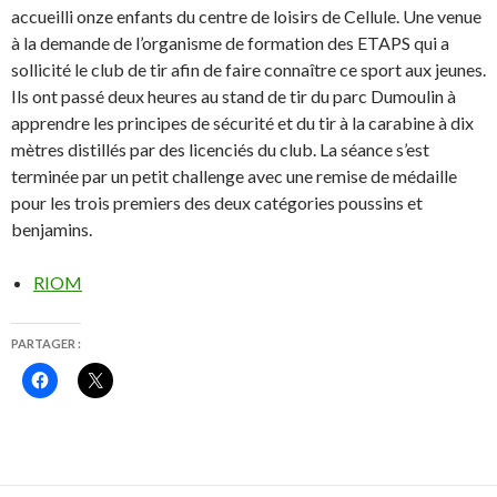
o
f
u
e
accueilli onze enfants du centre de loisirs de Cellule. Une venue
v
n
à la demande de l’organisme de formation des ETAPS qui a
e
ê
l
t
sollicité le club de tir afin de faire connaître ce sport aux jeunes.
l
r
e
e
Ils ont passé deux heures au stand de tir du parc Dumoulin à
f
)
e
apprendre les principes de sécurité et du tir à la carabine à dix
n
ê
mètres distillés par des licenciés du club. La séance s’est
t
r
terminée par un petit challenge avec une remise de médaille
e
pour les trois premiers des deux catégories poussins et
)
benjamins.
RIOM
PARTAGER :
C
C
l
l
i
i
q
q
u
u
e
e
z
r
p
p
o
o