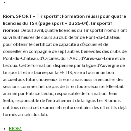
n
e
o
f
u
e
v
n
Riom. SPORT – Tir sportif : Formation réussi pour quatre
e
ê
l
t
licenciés du TSR (page sport + du 26-04).
tir sportif
l
r
e
e
riomois
Début avril, quatre licenciés du Tir sportif riomois ont
f
)
e
suivi huit heures de cours au club de tir de Pont-du-Château
n
ê
pour obtenir le certificat de capacité à d’accueil et de
t
r
conseiller en compagnie de sept autres bénévoles des clubs de
e
Pont-du-Château, d’Orcines, du TARC, d’Aires-sur-Loire et de
)
Lezoux. Cette formation, dispensée par la ligue d’Auvergne de
tir sportif et instaurée par la FFTIR, vise à fournir un bon
accueil aux futurs nouveaux tireurs, mais aussi à encadrer des
sessions comme chef de pas de tir en toute sécurité. Elle était
animée par Patrice Leduc, responsable de formation, Jean
Seita, responsable de l’entraînement de la ligue. Les Riomois
ont tous réussi cet examen et renforcent ainsi les effectifs déjà
formés au sein du club.
RIOM