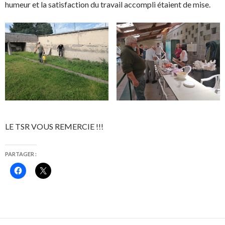
humeur et la satisfaction du travail accompli étaient de mise.
LE TSR VOUS REMERCIE !!!
PARTAGER :
C
C
l
l
i
i
q
q
u
u
e
e
z
r
p
p
o
o