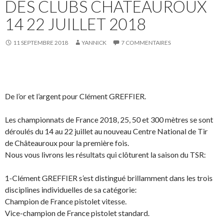
DES CLUBS CHÂTEAUROUX
e
ê
e
e
l
t
r
r
l
r
s
s
14 22 JUILLET 2018
e
e
u
u
f
)
r
r
e
F
X
n
a
(
11 SEPTEMBRE 2018
YANNICK
7 COMMENTAIRES
ê
c
o
t
e
u
r
b
v
e
o
r
)
o
e
k
d
(
a
o
n
De l’or et l’argent pour Clément GREFFIER.
u
s
v
u
r
n
e
e
Les championnats de France 2018, 25, 50 et 300 mètres se sont
d
n
déroulés du 14 au 22 juillet au nouveau Centre National de Tir
a
o
n
u
de Châteauroux pour la première fois.
s
v
u
e
Nous vous livrons les résultats qui clôturent la saison du TSR:
n
l
e
l
n
e
o
f
1-Clément GREFFIER s’est distingué brillamment dans les trois
u
e
v
n
disciplines individuelles de sa catégorie:
e
ê
Champion de France pistolet vitesse.
l
t
l
r
Vice-champion de France pistolet standard.
e
e