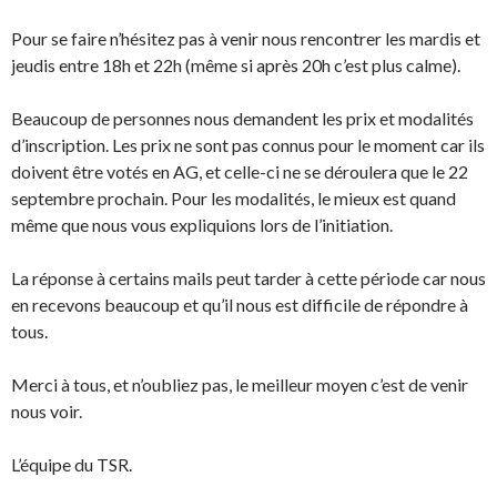
u
e
n
l
e
l
Pour se faire n’hésitez pas à venir nous rencontrer les mardis et
n
e
jeudis entre 18h et 22h (même si après 20h c’est plus calme).
o
f
u
e
v
n
e
ê
Beaucoup de personnes nous demandent les prix et modalités
l
t
l
r
d’inscription. Les prix ne sont pas connus pour le moment car ils
e
e
f
)
doivent être votés en AG, et celle-ci ne se déroulera que le 22
e
n
septembre prochain. Pour les modalités, le mieux est quand
ê
t
même que nous vous expliquions lors de l’initiation.
r
e
)
La réponse à certains mails peut tarder à cette période car nous
en recevons beaucoup et qu’il nous est difficile de répondre à
tous.
Merci à tous, et n’oubliez pas, le meilleur moyen c’est de venir
nous voir.
L’équipe du TSR.