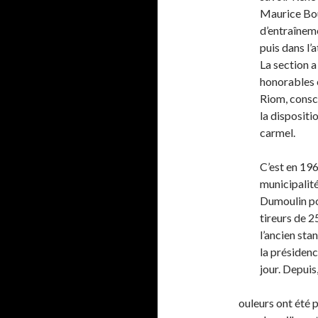
Maurice Bo
d’entraîneme
puis dans l’
La section a
honorables e
Riom, consci
la dispositi
carmel.
C’est en 1969
municipalité
Dumoulin pou
tireurs de 2
l’ancien sta
la présidenc
jour. Depuis,
ouleurs ont été