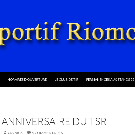
ALLER AU CONTENU
HORAIRES D’OUVERTURE
LE CLUB DE TIR
PERMANENCES AUX STANDS 25 
 ANNIVERSAIRE DU TSR
YANNICK
9 COMMENTAIRES