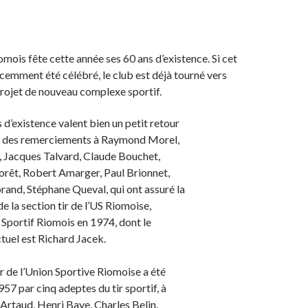
omois fête cette année ses 60 ans d’existence. Si cet
écemment été célébré, le club est déjà tourné vers
 projet de nouveau complexe sportif.
 d’existence valent bien un petit retour
et des remerciements à Raymond Morel,
, Jacques Talvard, Claude Bouchet,
rêt, Robert Amarger, Paul Brionnet,
and, Stéphane Queval, qui ont assuré la
e la section tir de l’US Riomoise,
 Sportif Riomois en 1974, dont le
tuel est Richard Jacek.
ir de l’Union Sportive Riomoise a été
57 par cinq adeptes du tir sportif, à
Artaud, Henri Baye, Charles Belin,