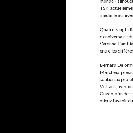
monde « silhouett
TSR, actuellemen
médaillé au nivea
Quatre-vingt-dix
d’anniversaire d
Varenne. L’ambi
entre les différe
Bernard Delorme,
Marcheix, prési
soutien au proje
Volcans, avec u
Guyon, afin de s
mieux l’avenir du