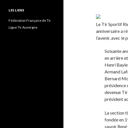
LES LIENS
Fédération Française de Tir
Le Tir Sportif Ri
Ligue Tir Auvergne
anniversaire a r
l’avenir, avec le
Soixante ans
en arrière 
Henri Bayle
Armand Lafo
Bernard Mor
présidence d
devenue Tir
président ac
La section t
fondée en 19
savoir René 