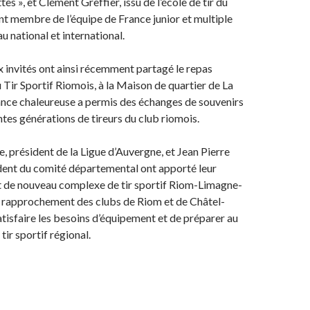
es », et Clément Greffier, issu de l’école de tir du
t membre de l’équipe de France junior et multiple
u national et international.
 invités ont ainsi récemment partagé le repas
u Tir Sportif Riomois, à la Maison de quartier de La
ance chaleureuse a permis des échanges de souvenirs
ntes générations de tireurs du club riomois.
 président de la Ligue d’Auvergne, et Jean Pierre
dent du comité départemental ont apporté leur
t de nouveau complexe de tir sportif Riom-Limagne-
n rapprochement des clubs de Riom et de Châtel-
atisfaire les besoins d’équipement et de préparer au
 tir sportif régional.