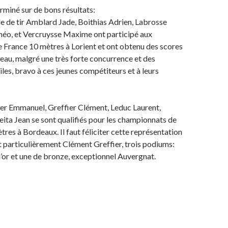
erminé sur de bons résultats:
ole de tir Amblard Jade, Boithias Adrien, Labrosse
méo, et Vercruysse Maxime ont participé aux
 France 10 mètres à Lorient et ont obtenu des scores
leau, malgré une très forte concurrence et des
iles, bravo à ces jeunes compétiteurs et à leurs
ier Emmanuel, Greffier Clément, Leduc Laurent,
ita Jean se sont qualifiés pour les championnats de
res à Bordeaux. Il faut féliciter cette représentation
ut particulièrement Clément Greffier, trois podiums:
’or et une de bronze, exceptionnel Auvergnat.