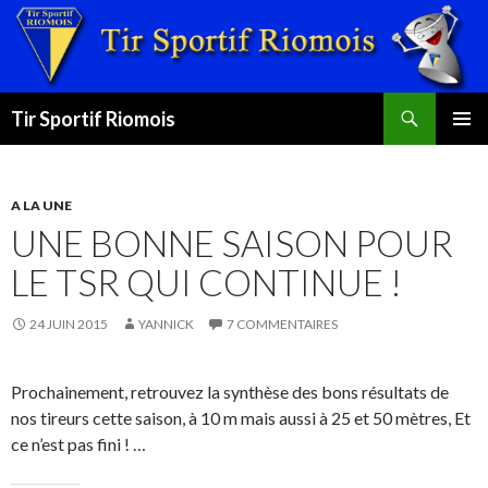
Recherche
Tir Sportif Riomois
ALLER
MENU
AU
PRINCI
CONTENU
A LA UNE
UNE BONNE SAISON POUR
LE TSR QUI CONTINUE !
24 JUIN 2015
YANNICK
7 COMMENTAIRES
Prochainement, retrouvez la synthèse des bons résultats de
nos tireurs cette saison, à 10 m mais aussi à 25 et 50 mètres, Et
ce n’est pas fini ! …