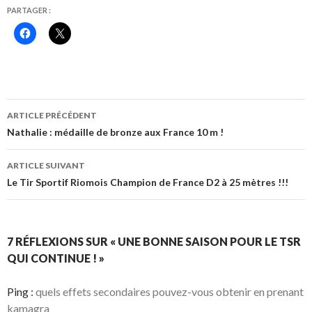
PARTAGER :
C
C
l
l
i
i
q
q
u
u
e
e
z
r
p
p
o
o
Navigation
u
u
ARTICLE PRÉCÉDENT
r
r
des
p
p
Nathalie : médaille de bronze aux France 10 m !
a
a
r
r
articles
t
t
ARTICLE SUIVANT
a
a
g
g
Le Tir Sportif Riomois Champion de France D2 à 25 mètres !!!
e
e
r
r
s
s
u
u
r
r
F
X
a
(
7 RÉFLEXIONS SUR « UNE BONNE SAISON POUR LE TSR
c
o
QUI CONTINUE ! »
e
u
b
v
o
r
o
e
Ping :
quels effets secondaires pouvez-vous obtenir en prenant
k
d
(
a
kamagra