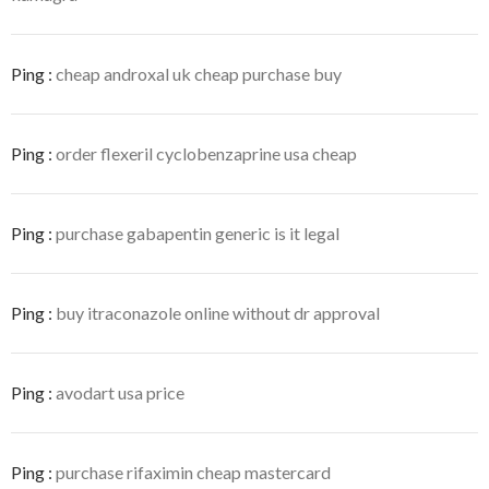
o
n
u
s
v
u
r
n
e
e
d
n
Ping :
cheap androxal uk cheap purchase buy
a
o
n
u
s
v
u
e
n
l
Ping :
order flexeril cyclobenzaprine usa cheap
e
l
n
e
o
f
u
e
v
n
e
ê
Ping :
purchase gabapentin generic is it legal
l
t
l
r
e
e
f
)
e
Ping :
n
buy itraconazole online without dr approval
ê
t
r
e
)
Ping :
avodart usa price
Ping :
purchase rifaximin cheap mastercard