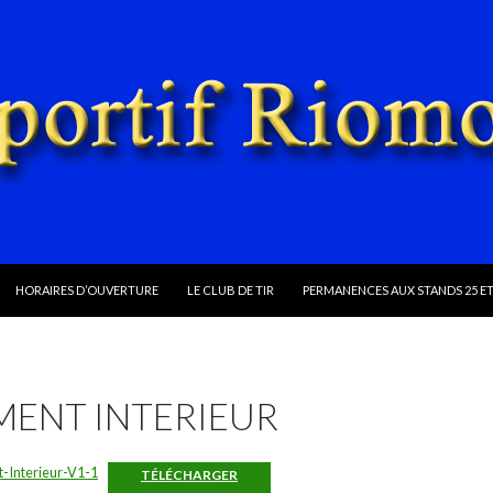
ALLER AU CONTENU
HORAIRES D’OUVERTURE
LE CLUB DE TIR
PERMANENCES AUX STANDS 25 ET
MENT INTERIEUR
-Interieur-V1-1
TÉLÉCHARGER