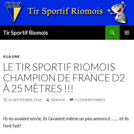
Recherche
Tir Sportif Riomois
ALLER
MENU
AU
PRINCI
CONTENU
A LA UNE
LE TIR SPORTIF RIOMOIS
CHAMPION DE FRANCE D2
À 25 MÈTRES !!!
25 SEPTEMBRE 2015
YANNICK
7 COMMENTAIRES
Ils en avaient envie, ils l’avaient même un peu annoncé …… et ils
l’ont fait!