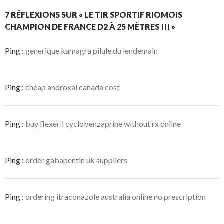
r
r
F
X
a
(
7 RÉFLEXIONS SUR « LE TIR SPORTIF RIOMOIS
c
o
CHAMPION DE FRANCE D2 À 25 MÈTRES !!! »
e
u
b
v
o
r
o
e
Ping :
generique kamagra pilule du lendemain
k
d
(
a
o
n
u
s
v
u
r
n
Ping :
cheap androxal canada cost
e
e
d
n
a
o
n
u
s
v
Ping :
buy flexeril cyclobenzaprine without rx online
u
e
n
l
e
l
n
e
o
f
u
e
Ping :
order gabapentin uk suppliers
v
n
e
ê
l
t
l
r
e
e
f
)
Ping :
ordering itraconazole australia online no prescription
e
n
ê
t