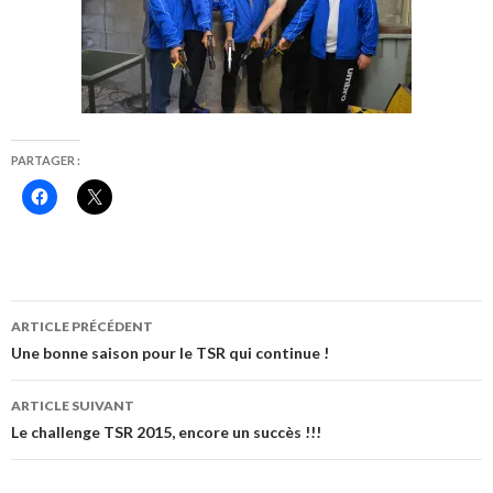
PARTAGER :
C
C
l
l
i
i
q
q
u
u
e
e
z
r
p
p
o
o
Navigation
u
u
ARTICLE PRÉCÉDENT
r
r
des
p
p
Une bonne saison pour le TSR qui continue !
a
a
r
r
articles
t
t
ARTICLE SUIVANT
a
a
g
g
Le challenge TSR 2015, encore un succès !!!
e
e
r
r
s
s
u
u