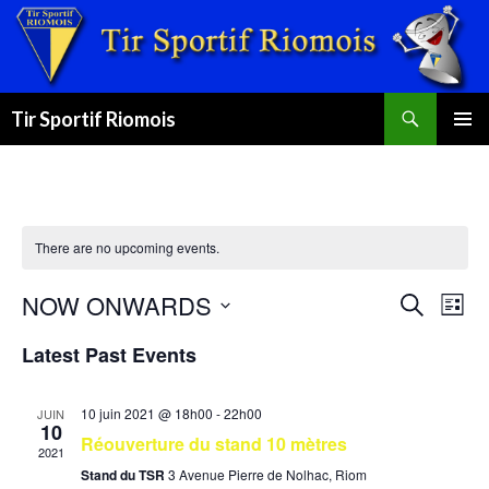
Recherche
Tir Sportif Riomois
ALLER
MENU
AU
PRINCI
CONTENU
There are no upcoming events.
Events
Eve
NOW ONWARDS
SEARCH
LIST
Search
Vie
Select
and
Nav
Latest Past Events
date.
Views
Navigat
10 juin 2021 @ 18h00
-
22h00
JUIN
10
Réouverture du stand 10 mètres
2021
Stand du TSR
3 Avenue Pierre de Nolhac, Riom