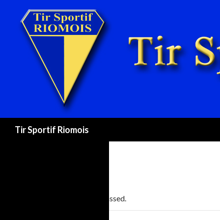
Recherche
Tir Sportif Riomois
« All Events
This event has passed.