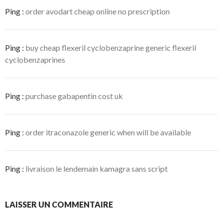
r
Ping :
order avodart cheap online no prescription
e
)
Ping :
buy cheap flexeril cyclobenzaprine generic flexeril
cyclobenzaprines
Ping :
purchase gabapentin cost uk
Ping :
order itraconazole generic when will be available
Ping :
livraison le lendemain kamagra sans script
LAISSER UN COMMENTAIRE