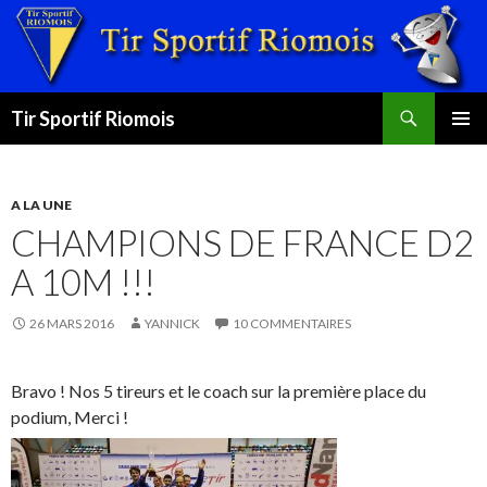
Recherche
Tir Sportif Riomois
ALLER
MENU
AU
PRINCI
CONTENU
A LA UNE
CHAMPIONS DE FRANCE D2
A 10M !!!
26 MARS 2016
YANNICK
10 COMMENTAIRES
Bravo ! Nos 5 tireurs et le coach sur la première place du
podium, Merci !