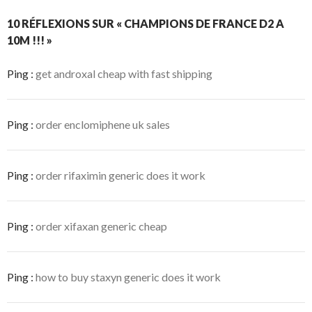
r
r
F
X
a
(
10 RÉFLEXIONS SUR « CHAMPIONS DE FRANCE D2 A
c
o
10M !!! »
e
u
b
v
o
r
o
e
Ping :
get androxal cheap with fast shipping
k
d
(
a
o
n
u
s
v
u
r
n
Ping :
order enclomiphene uk sales
e
e
d
n
a
o
n
u
s
v
Ping :
order rifaximin generic does it work
u
e
n
l
e
l
n
e
o
f
u
e
Ping :
order xifaxan generic cheap
v
n
e
ê
l
t
l
r
e
e
f
)
Ping :
how to buy staxyn generic does it work
e
n
ê
t