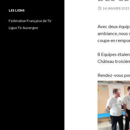
14 JANVIER 2015
LES LIENS
Fédération Française de Tir
Avec deux équipe
Ligue Tir Auvergne
ambiance, nous 
coupe en rempor
8 Equipes étaien
Château troisiè
Rendez-vous pour