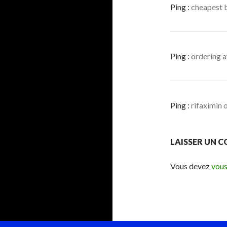
Ping :
cheapest b
Ping :
ordering 
Ping :
rifaximin 
LAISSER UN 
Vous devez
vous