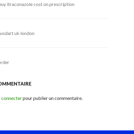
uy itraconazole cost on prescription
avodart uk london
order
COMMENTAIRE
 connecter
pour publier un commentaire.