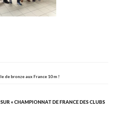
on
lle de bronze aux France 10 m !
 SUR « CHAMPIONNAT DE FRANCE DES CLUBS