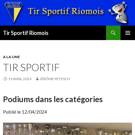
Recherche
Tir Sportif Riomois
ALLER
MENU
AU
PRINCI
CONTENU
A LA UNE
TIR SPORTIF
19 AVRIL 2024
JÉRÔME PETESCH
Podiums dans les catégories
Publié le 12/04/2024