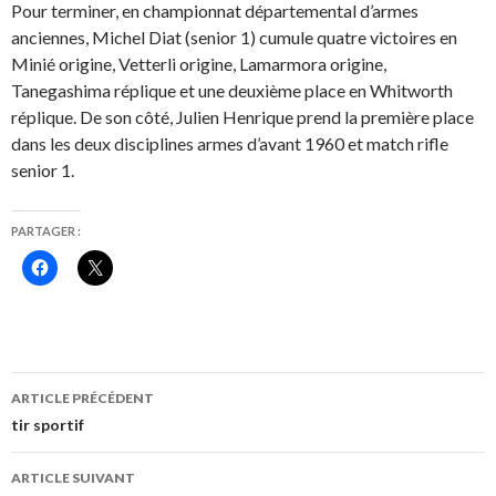
Pour terminer, en championnat départemental d’armes
anciennes, Michel Diat (senior 1) cumule quatre victoires en
Minié origine, Vetterli origine, Lamarmora origine,
Tanegashima réplique et une deuxième place en Whitworth
réplique. De son côté, Julien Henrique prend la première place
dans les deux disciplines armes d’avant 1960 et match rifle
senior 1.
PARTAGER :
C
C
l
l
i
i
q
q
u
u
e
e
z
r
p
p
o
o
Navigation
u
u
ARTICLE PRÉCÉDENT
r
r
des
p
p
tir sportif
a
a
r
r
articles
t
t
ARTICLE SUIVANT
a
a
g
g