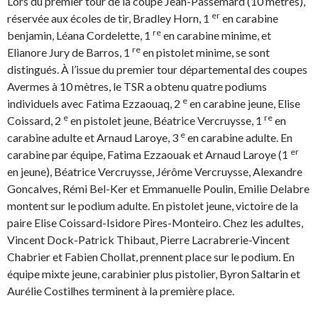
Lors du premier tour de la coupe Jean-Passemard (10 mètres),
er
réservée aux écoles de tir, Bradley Horn, 1
en carabine
re
benjamin, Léana Cordelette, 1
en carabine minime, et
re
Elianore Jury de Barros, 1
en pistolet minime, se sont
distingués. À l’issue du premier tour départemental des coupes
Avermes à 10 mètres, le TSR a obtenu quatre podiums
e
individuels avec Fatima Ezzaouaq, 2
en carabine jeune, Elise
e
re
Coissard, 2
en pistolet jeune, Béatrice Vercruysse, 1
en
e
carabine adulte et Arnaud Laroye, 3
en carabine adulte. En
er
carabine par équipe, Fatima Ezzaouak et Arnaud Laroye (1
en jeune), Béatrice Vercruysse, Jérôme Vercruysse, Alexandre
Goncalves, Rémi Bel-Ker et Emmanuelle Poulin, Emilie Delabre
montent sur le podium adulte. En pistolet jeune, victoire de la
paire Elise Coissard-Isidore Pires-Monteiro. Chez les adultes,
Vincent Dock-Patrick Thibaut, Pierre Lacrabrerie-Vincent
Chabrier et Fabien Chollat, prennent place sur le podium. En
équipe mixte jeune, carabinier plus pistolier, Byron Saltarin et
Aurélie Costilhes terminent à la première place.