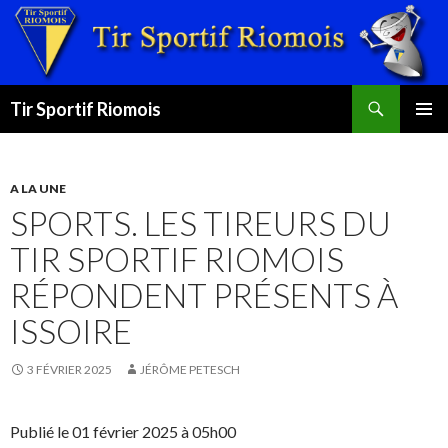
Recherche
Tir Sportif Riomois
ALLER
MENU
AU
PRINCI
CONTENU
A LA UNE
SPORTS. LES TIREURS DU
TIR SPORTIF RIOMOIS
RÉPONDENT PRÉSENTS À
ISSOIRE
3 FÉVRIER 2025
JÉRÔME PETESCH
Publié le 01 février 2025 à 05h00