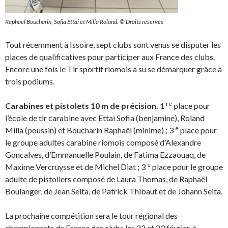
Raphaël Boucharin, Sofia Ettai et Milla Roland. © Droits réservés
Tout récemment à Issoire, sept clubs sont venus se disputer les
places de qualificatives pour participer aux France des clubs.
Encore une fois le Tir sportif riomois a su se démarquer grâce à
trois podiums.
re
Carabines et pistolets 10 m de précision.
1
place pour
l’école de tir carabine avec Ettai Sofia (benjamine), Roland
e
Milla (poussin) et Boucharin Raphaël (minime) ; 3
place pour
le groupe adultes carabine riomois composé d’Alexandre
Goncalves, d’Emmanuelle Poulain, de Fatima Ezzaouaq, de
e
Maxime Vercruysse et de Michel Diat ; 3
place pour le groupe
adulte de pistoliers composé de Laura Thomas, de Raphaël
Boulanger, de Jean Seita, de Patrick Thibaut et de Johann Seita.
La prochaine compétition sera le tour régional des
championnats de France des clubs les 22 et 23 février, à