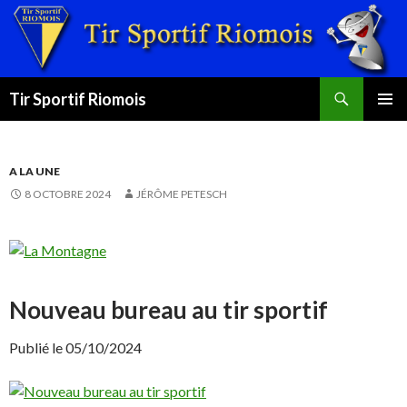
Recherche
Tir Sportif Riomois
ALLER
MENU
AU
PRINCI
CONTENU
A LA UNE
8 OCTOBRE 2024
JÉRÔME PETESCH
Nouveau bureau au tir sportif
Publié le 05/10/2024