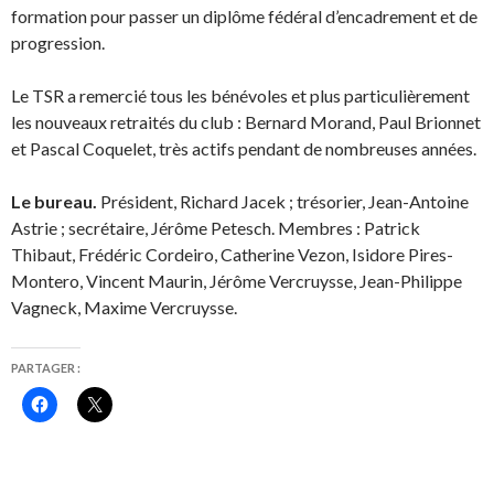
formation pour passer un diplôme fédéral d’encadrement et de
progression.
Le TSR a remercié tous les bénévoles et plus particulièrement
les nouveaux retraités du club : Bernard Morand, Paul Brionnet
et Pascal Coquelet, très actifs pendant de nombreuses années.
Le bureau.
Président, Richard Jacek ; trésorier, Jean-Antoine
Astrie ; secrétaire, Jérôme Petesch. Membres : Patrick
Thibaut, Frédéric Cordeiro, Catherine Vezon, Isidore Pires-
Montero, Vincent Maurin, Jérôme Vercruysse, Jean-Philippe
Vagneck, Maxime Vercruysse.
PARTAGER :
C
C
l
l
i
i
q
q
u
u
e
e
z
r