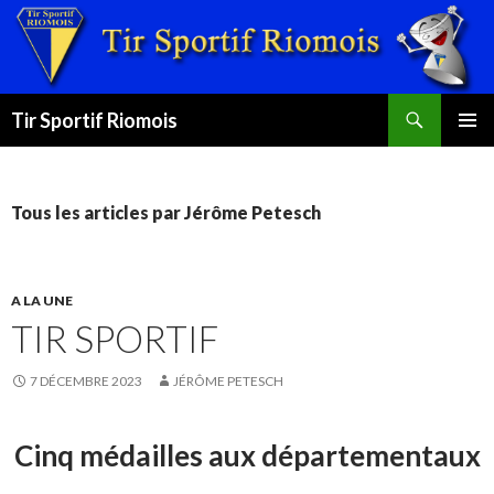
Recherche
Tir Sportif Riomois
ALLER
MENU
AU
PRINCI
CONTENU
Tous les articles par Jérôme Petesch
A LA UNE
TIR SPORTIF
7 DÉCEMBRE 2023
JÉRÔME PETESCH
Cinq médailles aux départementaux