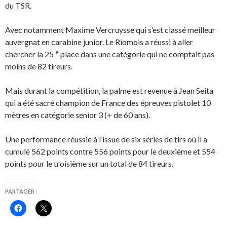
du TSR.
Avec notamment Maxime Vercruysse qui s’est classé meilleur
auvergnat en carabine junior. Le Riomois a réussi à aller
e
chercher la 25
place dans une catégorie qui ne comptait pas
moins de 82 tireurs.
Mais durant la compétition, la palme est revenue à Jean Seita
qui a été sacré champion de France des épreuves pistolet 10
mètres en catégorie senior 3 (+ de 60 ans).
Une performance réussie à l’issue de six séries de tirs où il a
cumulé 562 points contre 556 points pour le deuxième et 554
points pour le troisième sur un total de 84 tireurs.
PARTAGER :
C
C
l
l
i
i
q
q