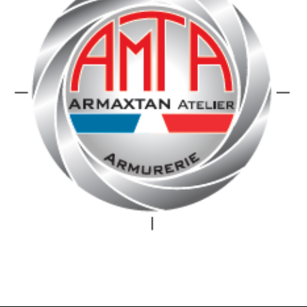
a
o
n
u
s
v
u
e
n
l
e
l
n
e
o
f
u
e
v
n
e
ê
l
t
l
r
e
e
f
)
e
n
ê
t
r
e
)