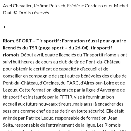
a
o
Axel Chevalier, Jérôme Petesch, Frédéric Cordeiro et et Michel
n
u
s
v
Diat. © Droits réservés
u
e
n
l
e
l
n
e
o
f
u
e
v
n
Riom. SPORT – Tir sportif : Formation réussi pour quatre
e
ê
l
t
licenciés du TSR (page sport + du 26-04).
tir sportif
l
r
e
e
riomois
Début avril, quatre licenciés du Tir sportif riomois ont
f
)
e
suivi huit heures de cours au club de tir de Pont-du-Château
n
ê
pour obtenir le certificat de capacité à d’accueil et de
t
r
conseiller en compagnie de sept autres bénévoles des clubs de
e
Pont-du-Château, d’Orcines, du TARC, d’Aires-sur-Loire et de
)
Lezoux. Cette formation, dispensée par la ligue d’Auvergne de
tir sportif et instaurée par la FFTIR, vise à fournir un bon
accueil aux futurs nouveaux tireurs, mais aussi à encadrer des
sessions comme chef de pas de tir en toute sécurité. Elle était
animée par Patrice Leduc, responsable de formation, Jean
Seita, responsable de l’entraînement de la ligue. Les Riomois