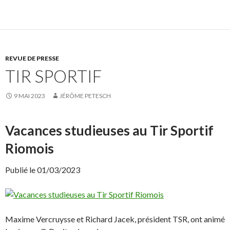
u
u
e
e
z
r
p
p
o
o
u
u
r
r
p
p
REVUE DE PRESSE
a
a
r
r
TIR SPORTIF
t
t
a
a
g
g
e
e
9 MAI 2023
JÉRÔME PETESCH
r
r
s
s
u
u
r
r
F
X
Vacances studieuses au Tir Sportif
a
(
c
o
Riomois
e
u
b
v
o
r
o
e
Publié le 01/03/2023
k
d
(
a
o
n
u
s
v
u
r
n
e
e
Maxime Vercruysse et Richard Jacek, président TSR, ont animé
d
n
a
o