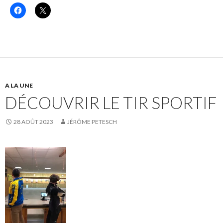
C
C
l
l
i
i
q
q
u
u
e
e
z
r
p
p
o
o
u
u
r
r
p
p
A LA UNE
a
a
r
r
DÉCOUVRIR LE TIR SPORTIF
t
t
a
a
g
g
e
e
28 AOÛT 2023
JÉRÔME PETESCH
r
r
s
s
u
u
r
r
F
X
a
(
c
o
e
u
b
v
o
r
o
e
k
d
(
a
o
n
u
s
v
u