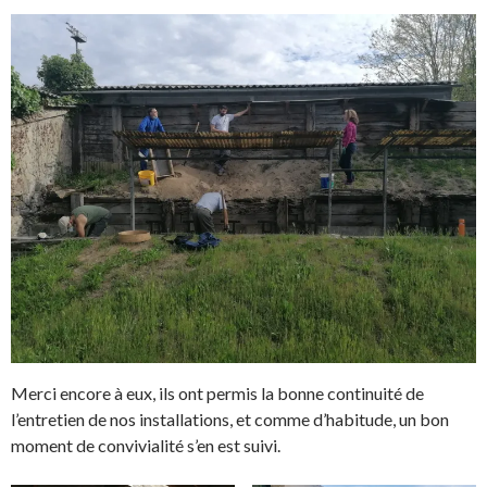
r
n
e
e
d
n
a
o
n
u
s
v
u
e
n
l
e
l
n
e
o
f
u
e
v
n
e
ê
l
t
l
r
e
e
f
)
e
n
ê
t
r
e
)
Merci encore à eux, ils ont permis la bonne continuité de
l’entretien de nos installations, et comme d’habitude, un bon
moment de convivialité s’en est suivi.