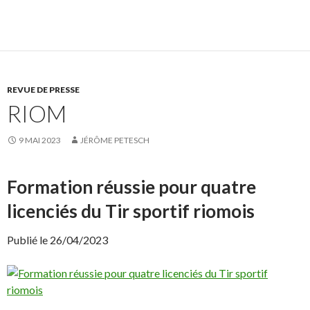
i
i
q
q
u
u
e
e
z
r
p
p
o
o
u
u
r
r
p
p
REVUE DE PRESSE
a
a
r
r
RIOM
t
t
a
a
g
g
e
e
9 MAI 2023
JÉRÔME PETESCH
r
r
s
s
u
u
r
r
F
X
Formation réussie pour quatre
a
(
c
o
licenciés du Tir sportif riomois
e
u
b
v
o
r
o
e
Publié le 26/04/2023
k
d
(
a
o
n
u
s
v
u
r
n
e
e
d
n