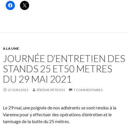
C
C
l
l
i
i
q
q
u
u
e
e
z
r
p
p
o
o
u
u
r
r
p
p
A LA UNE
a
a
r
r
JOURNÉE D’ENTRETIEN DES
t
t
a
a
g
g
STANDS 25 ET50 METRES
e
e
r
r
s
s
DU 29 MAI 2021
u
u
r
r
F
X
a
(
17 JUIN 2021
JÉRÔME PETESCH
7 COMMENTAIRES
c
o
e
u
b
v
o
r
Le 29 mai, une poignée de nos adhérents se sont rendus à la
o
e
k
d
Varenne pour y effectuer des opérations d’entretien et le
(
a
o
n
tamisage de la butte du 25 mètres.
u
s
v
u